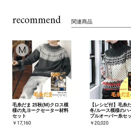
recommend
関連商品
毛糸だま 25秋(M)クロス模
【レシピ付】毛糸だま
様の丸ヨークセーター材料
冬/ルース模様のハ
セット
プルオーバー糸セ
￥17,160
￥20,020