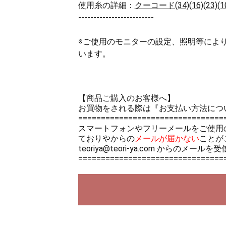
使用糸の詳細：
クーコード(34)(16)(23)(10)
-------------------------
※ご使用のモニターの設定、照明等によ
います。
【商品ご購入のお客様へ】
お買物をされる際は
『お支払い方法につ
================================
スマートフォンやフリーメールをご使用
ておりやからの
メールが届かない
ことが
teoriya@teori-ya.com から
================================