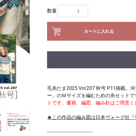
数量
カートに入れる
毛糸だま2025 Vol.207 秋号 P1
ー」のＭサイズを編むための糸セットで
トです。書籍、編図、編み針はご用意く
★この作品の編み図は日本ヴォーグ社『
-------------------------