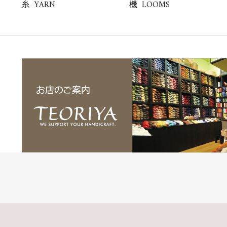
YARN
LOOMS
糸
機