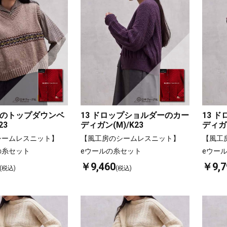
ックのトップダウンベ
13 ドロップショルダーのカー
13 
23
ディガン(M)/K23
ディガン
シームレスニット】
【風工房のシームレスニット】
【風工
の糸セット
eウールの糸セット
eウー
￥9,460
￥9,7
(税込)
(税込)