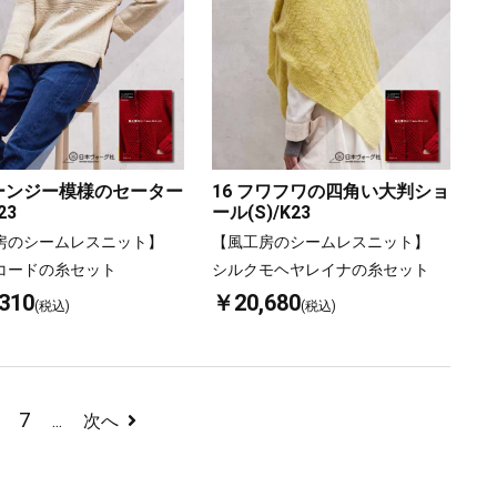
ガーンジー模様のセーター
16 フワフワの四角い大判ショ
23
ール(S)/K23
房のシームレスニット】
【風工房のシームレスニット】
コードの糸セット
シルクモヘヤレイナの糸セット
310
￥20,680
(税込)
(税込)
7
...
次へ