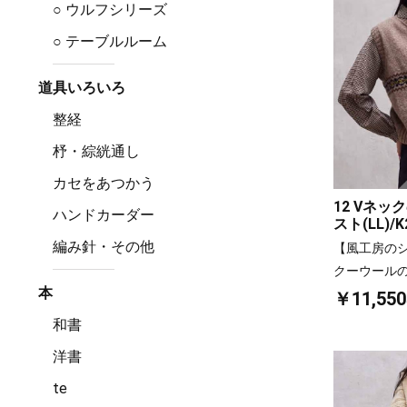
○ ウルフシリーズ
○ テーブルルーム
道具いろいろ
整経
杼・綜絖通し
カセをあつかう
12 Vネ
ハンドカーダー
スト(LL)/K
編み針・その他
【風工房の
クーウール
本
￥11,550
和書
洋書
te