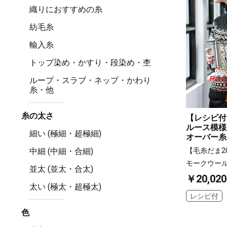
織りにおすすめの糸
紡毛糸
輸入糸
トップ染め・かすり・段染め・杢
ループ・スラブ・ネップ・かわり
糸・他
糸の太さ
【レシピ付
ルース模様
細い (極細・超極細)
オーバー糸
中細 (中細・合細)
【毛糸だま202
モークウー
並太 (並太・合太)
￥20,020
太い (極太・超極太)
レシピ付
色