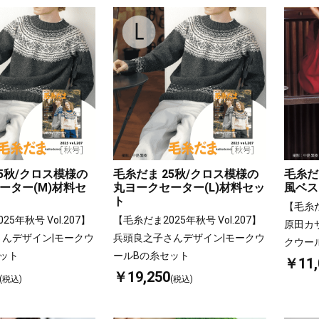
25秋/クロス模様の
毛糸だま 25秋/クロス模様の
毛糸だ
ーター(M)材料セ
丸ヨークセーター(L)材料セッ
風ベス
ト
【毛糸だ
5年秋号 Vol.207】
【毛糸だま2025年秋号 Vol.207】
原田カ
んデザイン|モークウ
兵頭良之子さんデザイン|モークウ
クウー
ット
ールBの糸セット
￥11,
￥19,250
(税込)
(税込)