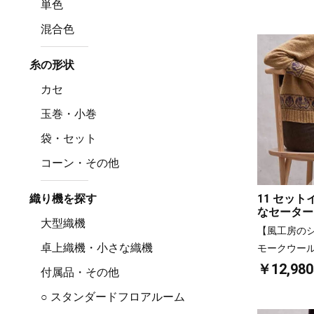
単色
混合色
糸の形状
カセ
玉巻・小巻
袋・セット
コーン・その他
11 セッ
織り機を探す
なセーター(L
大型織機
【風工房の
卓上織機・小さな織機
モークウー
￥12,980
付属品・その他
○ スタンダードフロアルーム