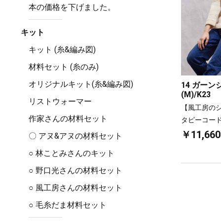
本の価格を下げました。
キット
キット (糸&編み図)
材料セット (糸のみ)
オリジナルキット(糸&編み図)
14 ガー
(M)/K23
リストウォーマー
【風工房の
作家さんの材料セット
タピーコー
￥11,660
〇 アヌ&アヌの材料セット
○ 林ことみさんのキット
○ 野口光さんの材料セット
○ 風工房さんの材料セット
○ 毛糸だま材料セット