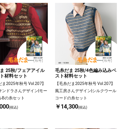
ま 25秋/フェアアイル
毛糸だま 25秋/4色編み込みベ
ト材料セット
スト材料セット
ま2025年秋号 Vol.207】
【毛糸だま2025年秋号 Vol.207】
サンドラさんデザイン|モー
風工房さんデザイン|シルクウール
ルBの糸セット
コードの糸セット
000
￥14,300
(税込)
(税込)