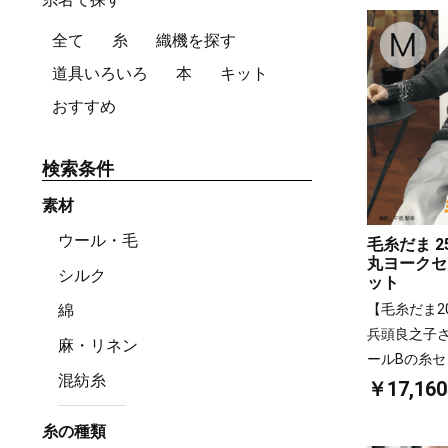
全て
糸
織機を探す
道具いろいろ
本
キット
おすすめ
検索条件
素材
ウール・毛
毛糸だま 
丸ヨークセ
シルク
ット
【毛糸だま202
綿
兵頭良之子さ
麻・リネン
ールBの糸セ
混紡糸
￥17,160
糸の種類