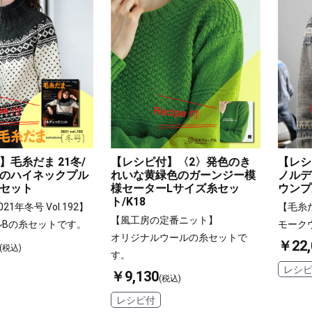
】毛糸だま 21冬/
【レシピ付】〈2〉発色のき
【レシ
のハイネックプル
れいな黄緑色のガーンジー模
ノルデ
セット
様セーターLサイズ糸セッ
ウンプ
ト/K18
1年冬号 Vol.192】
【毛糸だま
【風工房の定番ニット】
ルBの糸セットです。
モーク
オリジナルウールの糸セットで
￥22,
(税込)
す。
レシ
￥9,130
(税込)
レシピ付