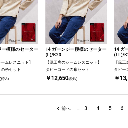
ンジー模様のセーター
14 ガーンジー模様のセーター
14 
(L)/K23
(LL)/K
シームレスニット】
【風工房のシームレスニット】
【風工
ドの糸セット
タピーコードの糸セット
タピー
￥12,650
￥13,
(税込)
(税込)
3
4
5
6
前へ
...