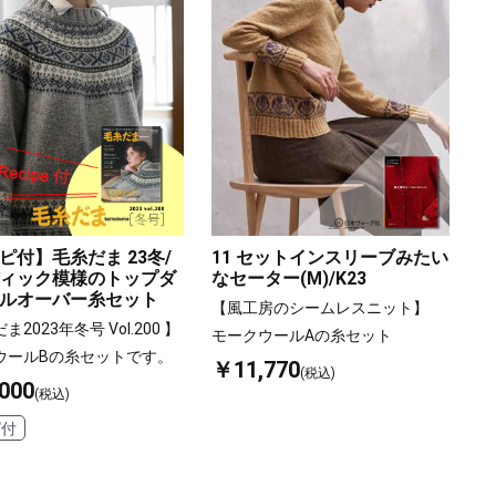
ピ付】毛糸だま 23冬/
11 セットインスリーブみたい
ィック模様のトップダ
なセーター(M)/K23
ルオーバー糸セット
【風工房のシームレスニット】
2023年冬号 Vol.200 】
モークウールAの糸セット
ウールBの糸セットです。
￥11,770
(税込)
000
(税込)
ピ付