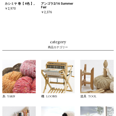
カシミヤ 巻【 4色 】,
アンゴラ2/16 Summer
Fair
￥2,970
￥2,376
category
商品カテゴリー
YARN
LOOMS
TOOL
糸
機
道具