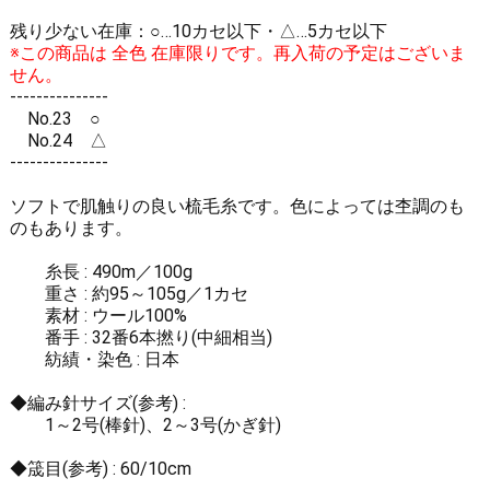
残り少ない在庫：○…10カセ以下・△…5カセ以下
※この商品は 全色 在庫限りです。再入荷の予定はございま
せん。
---------------
No.23 ○
No.24 △
---------------
ソフトで肌触りの良い梳毛糸です。色によっては杢調のも
のもあります。
糸長 : 490m／100g
重さ : 約95～105g／1カセ
素材 : ウール100%
番手 : 32番6本撚り(中細相当)
紡績・染色 : 日本
◆編み針サイズ(参考) :
1～2号(棒針)、2～3号(かぎ針)
◆筬目(参考) : 60/10cm