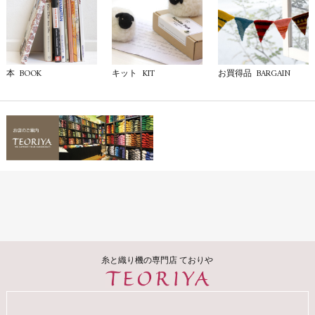
BOOK
KIT
BARGAIN
本
キット
お買得品
糸と織り機の専門店 ておりや