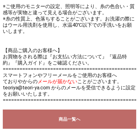
※ご使用のモニターの設定、照明等により、糸の色合い・質
感等が実物と違って見える場合がございます。
※糸の性質上、色落ちすることがございます。お洗濯の際に
はウール用洗剤を使用し、水温40℃以下での手洗いをお願
いします。
【商品ご購入のお客様へ】
お買物をされる際は
『お支払い方法について』
『返品特
約』
『購入ガイド』
をご確認ください。
================================================
スマートフォンやフリーメールをご使用のお客様へ
ておりやからの
メールが届かない
ことがございます。
teoriya@teori-ya.com からのメールを受信できるように設定
をお願いいたします。
================================================
商品一覧へ