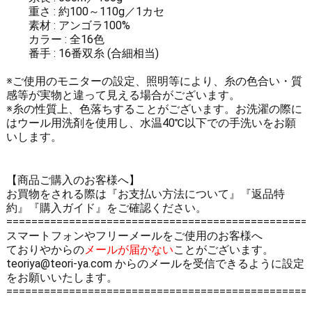
重さ : 約100～110g／1カセ
素材 : アンゴラ100%
カラー : 全16色
番手 : 16番双糸 (合細相当)
※ご使用のモニターの設定、照明等により、糸の色合い・質
感等が実物と違って見える場合がございます。
※糸の性質上、色落ちすることがございます。お洗濯の際に
はウール用洗剤を使用し、水温40℃以下での手洗いをお願
いします。
【商品ご購入のお客様へ】
お買物をされる際は
『お支払い方法について』
『返品特
約』
『購入ガイド』
をご確認ください。
================================================
スマートフォンやフリーメールをご使用のお客様へ
ておりやからの
メールが届かない
ことがございます。
teoriya@teori-ya.com からのメールを受信できるように設定
をお願いいたします。
================================================