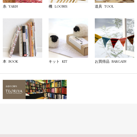
YARN
LOOMS
TOOL
糸
機
道具
BOOK
KIT
BARGAIN
本
キット
お買得品