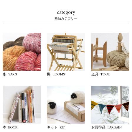
category
商品カテゴリー
YARN
LOOMS
TOOL
糸
機
道具
BOOK
KIT
BARGAIN
本
キット
お買得品