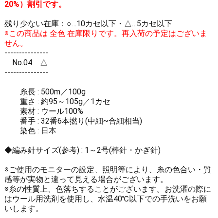
20%）割引です。
残り少ない在庫：○…10カセ以下・△…5カセ以下
※この商品は 全色 在庫限りです。再入荷の予定はございま
せん。
---------------
No.04 △
---------------
糸長 : 500m／100g
重さ : 約95～105g／1カセ
素材 : ウール100%
番手 : 32番6本撚り(中細~合細相当)
染色 : 日本
◆編み針サイズ(参考) : 1～2号(棒針・かぎ針)
※ご使用のモニターの設定、照明等により、糸の色合い・質
感等が実物と違って見える場合がございます。
※糸の性質上、色落ちすることがございます。お洗濯の際に
はウール用洗剤を使用し、水温40℃以下での手洗いをお願
いします。