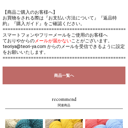
【商品ご購入のお客様へ】
お買物をされる際は
『お支払い方法について』
『返品特
約』
『購入ガイド』
をご確認ください。
================================================
スマートフォンやフリーメールをご使用のお客様へ
ておりやからの
メールが届かない
ことがございます。
teoriya@teori-ya.com からのメールを受信できるように設定
をお願いいたします。
================================================
商品一覧へ
recommend
関連商品