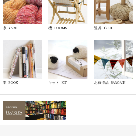
YARN
LOOMS
TOOL
糸
機
道具
BOOK
KIT
BARGAIN
本
キット
お買得品