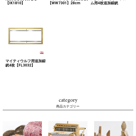
【IK1810】
【WW7301】28cm
ム用4枚追加綜絖
マイティウルフ用追加綜
絖4枚【FL3032】
category
商品カテゴリー