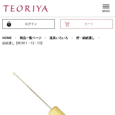
ログイン
カート
HOME
商品一覧ページ
道具いろいろ
杼・綜絖通し
綜絖通し【IK1811・12・13】