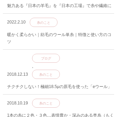
魅力ある『日本の羊毛』を『日本の工場』で糸や繊維に
2022.2.10
糸のこと
暖かく柔らかい｜紡毛のウール単糸｜特徴と使い方のコ
ツ
ブログ
,
2018.12.13
糸のこと
チクチクしない！極細18.5μの原毛を使った「eウール」
2018.10.19
糸のこと
1本の糸に２色・３色…表情豊か・深みのある杢糸（もく