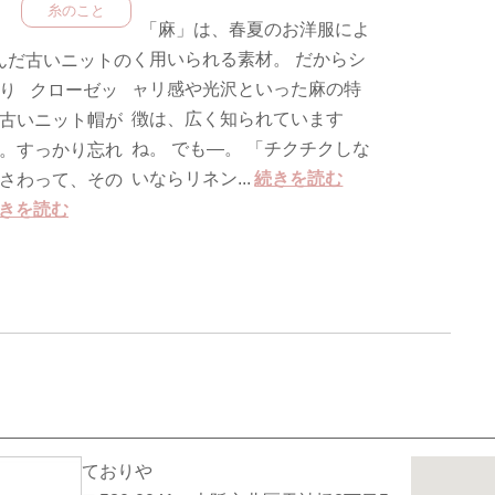
糸のこと
「麻」は、春夏のお洋服によ
く用いられる素材。 だからシ
んだ古いニットの
ャリ感や光沢といった麻の特
り クローゼッ
徴は、広く知られています
古いニット帽が
ね。 でも―。 「チクチクしな
。すっかり忘れ
いならリネン...
続きを読む
さわって、その
きを読む
ておりや