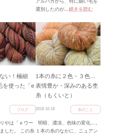
アルパカから、特に細い毛を
選別したのが...
続きを読む
ない！極細
1本の糸に２色・３色…
原毛を使った「e
表情豊か・深みのある杢
糸（もくいと）
2018.10.19
ブログ
糸のこと
りやは「ｅウー
明暗、濃淡、色味の変化…。
ました。 この糸
１本の糸のなかに、ニュアン