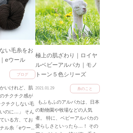
ない毛糸をお
極上の肌ざわり｜ロイヤ
｜eウール
ルベビーアルパカ｜モノ
トーン５色シリーズ
ブログ
かいけれど、肌
2021.01.29
糸のこと
のチクチク感が
もふもふのアルパカは、日本
チクチクしない毛
の動物園や牧場などの人気
いのに…」 そん
者。 特に、ベビーアルパカの
ている方、てお
愛らしさといったら…！ その
ル糸「eウー...