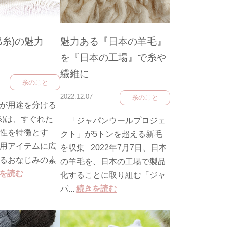
魅力ある『日本の羊毛』
綿糸)の魅力
を『日本の工場』で糸や
繊維に
糸のこと
2022.12.07
糸のこと
が用途を分ける
糸)は、すぐれた
「ジャパンウールプロジェ
性を特徴とす
クト」が5トンを超える新毛
用アイテムに広
を収集 2022年7月7日、日本
るおなじみの素
の羊毛を、日本の工場で製品
を読む
化することに取り組む「ジャ
パ...
続きを読む