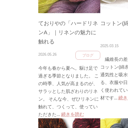
ておりやの「ハードリネ
コットン(
ンA」｜リネンの魅力に
触れる
2025.03.15
2026.05.26
ブログ
繊維長の差
コットン(綿
今年も春から夏へ。駆け足で
通気性と吸水
過ぎる季節となりました。 こ
る、衣服や日
の時季、人気が高まるのが、
く使われてい
サラッとした肌ざわりのリネ
材です...
続き
ン。 そんな今、ぜひリネンに
触れて、つくって、使ってい
ただきた...
続きを読む