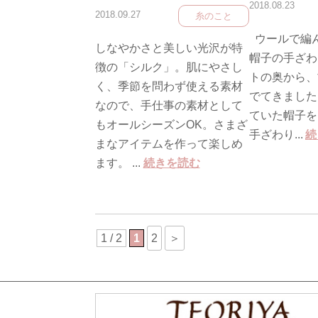
2018.08.23
2018.09.27
糸のこと
ウールで編
しなやかさと美しい光沢が特
帽子の手ざわ
徴の「シルク」。肌にやさし
トの奥から、
く、季節を問わず使える素材
でてきました
なので、手仕事の素材として
ていた帽子を
もオールシーズンOK。さまざ
手ざわり...
続
まなアイテムを作って楽しめ
ます。 ...
続きを読む
1 / 2
1
2
＞