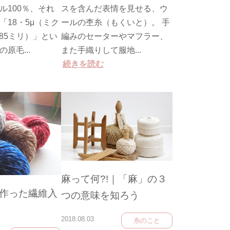
ル100％、それ
スを含んだ表情を見せる、ウ
「18・5μ（ミク
ールの杢糸（もくいと）。 手
185ミリ）」とい
編みのセーターやマフラー、
原毛...
また手織りして服地...
続きを読む
麻って何?!｜「麻」の３
作った繊維入
つの意味を知ろう
2018.08.03
糸のこと