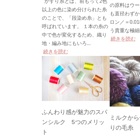
かすり糸とは、前もって2色
の原料はウー
以上の色に染め分けられた糸
も直径わずか
のことで、「段染め糸」とも
ロン／＝0.0
呼ばれています。 １本の糸の
う貴重な極細の
中で色が変化するため、織り
続きを読む
地・編み地にもいろ...
続きを読む
ふんわり感が魅力のスパ
ミルクから
ンシルク 5つのメリッ
りの毛糸
ト