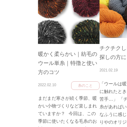
チクチクし
暖かく柔らかい｜紡毛の
探しの方に
ウール単糸｜特徴と使い
2021.02.19
方のコツ
「ウールは暖
2022.02.10
糸のこと
に触れたとき
まだまだ寒さが続く季節、暖
苦手…」 「
かい小物づくりなど楽しまれ
糸があればい
ていますか？ 今回は、この
なふうに感じ
季節に使いたくなる毛糸のお
りやのオリジナ