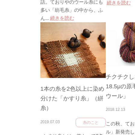
話。ておりやのウール糸にも
続きを読む
多い「紡毛糸」の中から、ふ
ん...
続きを読む
チクチクし
18.5μの
1本の糸を2色以上に染め
ウール」
分けた「かすり糸」（絣
糸）
2018.12.13
2019.07.03
糸のこと
この秋、てお
ル」新発売し