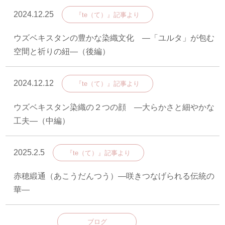
2024.12.25
『te（て）』記事より
ウズベキスタンの豊かな染織文化 ―「ユルタ」が包む
空間と祈りの紐―（後編）
2024.12.12
『te（て）』記事より
ウズベキスタン染織の２つの顔 ―大らかさと細やかな
工夫―（中編）
2025.2.5
『te（て）』記事より
赤穂緞通（あこうだんつう）―咲きつなげられる伝統の
華―
ブログ