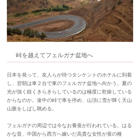
峠を越えてフェルガナ盆地へ
日本を発って、友人らが待つタシケントのホテルに到着
し、翌朝は車２台で東のフェルガナ盆地へ向かう。夏の
光が強く鋭くきらきらしているのは極度に乾燥している
からなのか。途中の峠で車を停め、山頂に雪が輝く天山
山脈をしばし眺める。
フェルガナの周辺では今なお養蚕が行われている。はる
かな昔、中国から西方へ嫁いだ高貴な女性が蚕の種