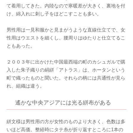
て着用してきた。内陸なので寒暖差が大きく、裏地を付
け、綿入れに刺し子をほどこすことも多い。
男性用は一見和服かと見まがうような直線仕立てで、女
性用はウエストを細くし、腰周りはゆたりと仕立てるこ
ともあった。
２００３年に出かけた中国最西端の町のカシュガルで購
入した朱子織りの絹絣「アトラス」は、ホータンという
町で織ったものと聞いた。それらの柄には共通性が見ら
れ、組織は違う。
遙かな中央アジアには光る絣布がある
絣文様は男性用の方が女性のものより大きく、色数は多
いほど高価。整経時にタテ糸が折り返すところに1本の