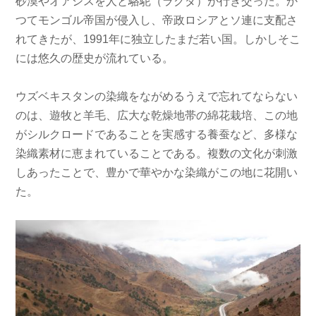
砂漠やオアシスを人と駱駝（ラクダ）が行き交った。か
つてモンゴル帝国が侵入し、帝政ロシアとソ連に支配さ
れてきたが、1991年に独立したまだ若い国。しかしそこ
には悠久の歴史が流れている。
ウズベキスタンの染織をながめるうえで忘れてならない
のは、遊牧と羊毛、広大な乾燥地帯の綿花栽培、この地
がシルクロードであることを実感する養蚕など、多様な
染織素材に恵まれていることである。複数の文化が刺激
しあったことで、豊かで華やかな染織がこの地に花開い
た。