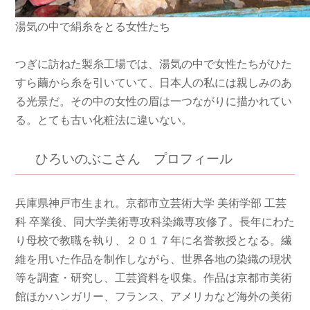
湯気の中で絹糸をとる女性たち
つぎに訪ねた製糸工場では、湯気の中で女性たちがひた
すら繭から糸を引いていて、日本人の私には親しみのあ
る光景だ。その中の女性の眉は一つながりに描かれてい
る。とても古い化粧法に違いない。
ひろいのぶこさん プロフィール
兵庫県神戸市生まれ。京都市立芸術大学 美術学部 工芸
科 卒業後、同大学美術専攻科染織専攻修了。長年にわた
り母校で教職を執り、２０１７年に名誉教授となる。繊
維を用いた作品を制作しながら、世界各地の染織の現状
等を調査・研究し、工芸資料を収集。作品は京都市美術
館ほかハンガリー、フランス、アメリカなど海外の美術